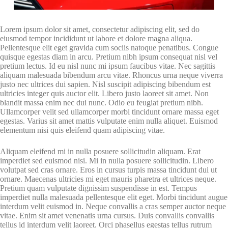
Lorem ipsum dolor sit amet, consectetur adipiscing elit, sed do
eiusmod tempor incididunt ut labore et dolore magna aliqua.
Pellentesque elit eget gravida cum sociis natoque penatibus. Congue
quisque egestas diam in arcu. Pretium nibh ipsum consequat nisl vel
pretium lectus. Id eu nisl nunc mi ipsum faucibus vitae. Nec sagittis
aliquam malesuada bibendum arcu vitae. Rhoncus urna neque viverra
justo nec ultrices dui sapien. Nisl suscipit adipiscing bibendum est
ultricies integer quis auctor elit. Libero justo laoreet sit amet. Non
blandit massa enim nec dui nunc. Odio eu feugiat pretium nibh.
Ullamcorper velit sed ullamcorper morbi tincidunt ornare massa eget
egestas. Varius sit amet mattis vulputate enim nulla aliquet. Euismod
elementum nisi quis eleifend quam adipiscing vitae.
Aliquam eleifend mi in nulla posuere sollicitudin aliquam. Erat
imperdiet sed euismod nisi. Mi in nulla posuere sollicitudin. Libero
volutpat sed cras ornare. Eros in cursus turpis massa tincidunt dui ut
ornare. Maecenas ultricies mi eget mauris pharetra et ultrices neque.
Pretium quam vulputate dignissim suspendisse in est. Tempus
imperdiet nulla malesuada pellentesque elit eget. Morbi tincidunt augue
interdum velit euismod in. Neque convallis a cras semper auctor neque
vitae. Enim sit amet venenatis urna cursus. Duis convallis convallis
tellus id interdum velit laoreet. Orci phasellus egestas tellus rutrum