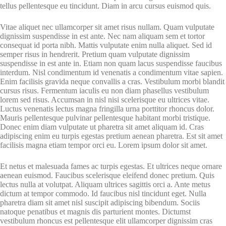
tellus pellentesque eu tincidunt. Diam in arcu cursus euismod quis.
Vitae aliquet nec ullamcorper sit amet risus nullam. Quam vulputate
dignissim suspendisse in est ante. Nec nam aliquam sem et tortor
consequat id porta nibh. Mattis vulputate enim nulla aliquet. Sed id
semper risus in hendrerit. Pretium quam vulputate dignissim
suspendisse in est ante in. Etiam non quam lacus suspendisse faucibus
interdum. Nisl condimentum id venenatis a condimentum vitae sapien.
Enim facilisis gravida neque convallis a cras. Vestibulum morbi blandit
cursus risus. Fermentum iaculis eu non diam phasellus vestibulum
lorem sed risus. Accumsan in nisl nisi scelerisque eu ultrices vitae.
Luctus venenatis lectus magna fringilla urna porttitor rhoncus dolor.
Mauris pellentesque pulvinar pellentesque habitant morbi tristique.
Donec enim diam vulputate ut pharetra sit amet aliquam id. Cras
adipiscing enim eu turpis egestas pretium aenean pharetra. Est sit amet
facilisis magna etiam tempor orci eu. Lorem ipsum dolor sit amet.
Et netus et malesuada fames ac turpis egestas. Et ultrices neque ornare
aenean euismod. Faucibus scelerisque eleifend donec pretium. Quis
lectus nulla at volutpat. Aliquam ultrices sagittis orci a. Ante metus
dictum at tempor commodo. Id faucibus nisl tincidunt eget. Nulla
pharetra diam sit amet nisl suscipit adipiscing bibendum. Sociis
natoque penatibus et magnis dis parturient montes. Dictumst
vestibulum rhoncus est pellentesque elit ullamcorper dignissim cras